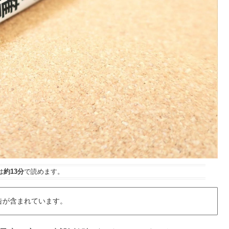
は
約13分
で読めます。
告が含まれています。