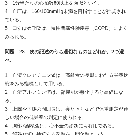
3 1分当たりの心拍数60以上を頻脈という。
4 血圧は、160/100mmHg未満を目指すことが推奨され
ている。
5 口すぼめ呼吸は、慢性閉塞性肺疾患（COPD）によく
みられる。
問題 28 次の記述のうち適切なものはどれか。2つ選
べ。
1 血清クレアチニン値は、高齢者の長期にわたる栄養状
態をみる指標として用いる。
2 血清アルブミン値は、腎機能が悪化すると高値にな
る。
3 上腕や下腿の周囲長は、寝たきりなどで体重測定が難
しい場合の低栄養の判定に使われる。
4 胸部X線検査は、心不全の診断にも有用である。
5 解熱せずに持続する発熱を、間欠熱という。