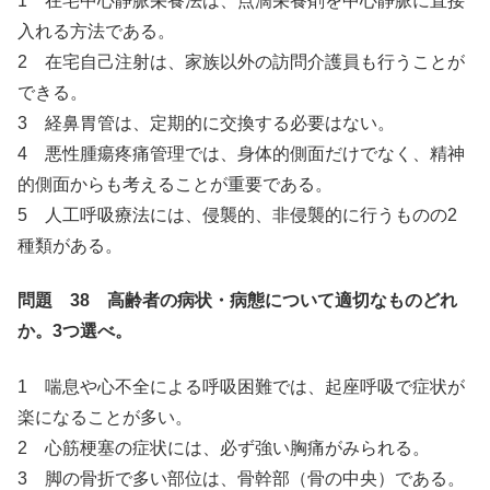
1 在宅中心静脈栄養法は、点滴栄養剤を中心静脈に直接
入れる方法である。
2 在宅自己注射は、家族以外の訪問介護員も行うことが
できる。
3 経鼻胃管は、定期的に交換する必要はない。
4 悪性腫瘍疼痛管理では、身体的側面だけでなく、精神
的側面からも考えることが重要である。
5 人工呼吸療法には、侵襲的、非侵襲的に行うものの2
種類がある。
問題 38 高齢者の病状・病態について適切なものど
れ
か。3つ選べ。
1 喘息や心不全による呼吸困難では、起座呼吸で症状が
楽になることが多い。
2 心筋梗塞の症状には、必ず強い胸痛がみられる。
3 脚の骨折で多い部位は、骨幹部（骨の中央）である。