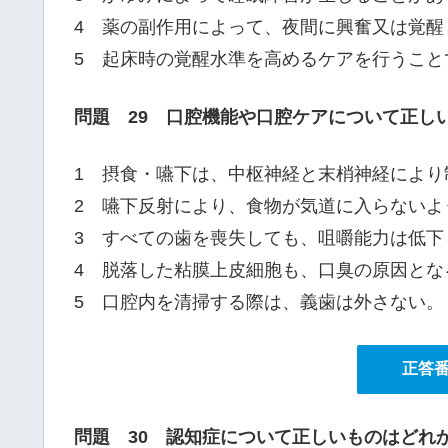
4 薬の副作用によって、夜間に興奮又は覚醒
5 起床時の覚醒水準を高めるケアを行うこ
問題 29 口腔機能や口腔ケアについて正し
1 摂食・嚥下は、中枢神経と末梢神経により
2 嚥下反射により、食物が気道に入らないよ
3 すべての歯を喪失しても、咀嚼能力は低下
4 脱落した粘膜上皮細胞も、口臭の原因とな
5 口腔内を清掃する際は、義歯は外さない。
正答
問題 30 認知症について正しいものはどれ