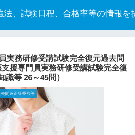
強法、試験日程、合格率等の情報を
専門員実務研修受講試験完全復元過去問
護支援専門員実務研修受講試験完全復
識等 26～45問）
過去問＆正答番号等