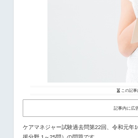
この記事
記事内に広
ケアマネジャー試験過去問第22回、令和元年1
援分野 1～25問）の問題です。