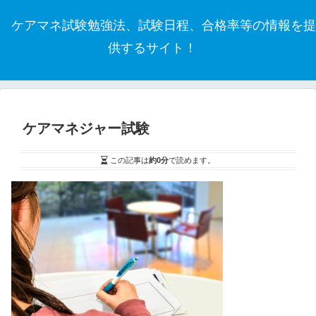
ケアマネ試験勉強法、試験日程、合格率等の情報を提
供するサイト！
ケアマネジャー試験
この記事は
約0分
で読めます。